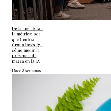
De la anécdota a
la métrica: por
qué Centria
Group investiga
cómo medir la
presencia de
marca en la IA
Hace 3 semanas