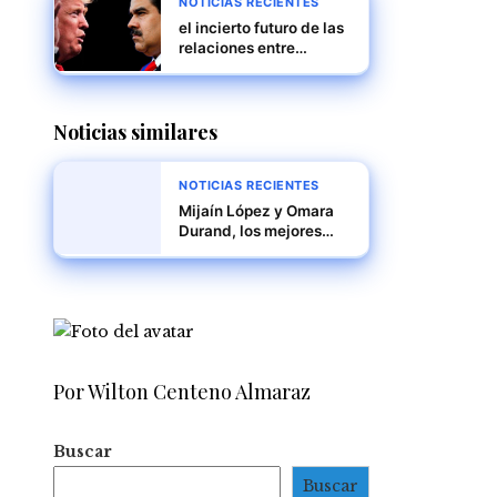
NOTICIAS RECIENTES
el incierto futuro de las
relaciones entre
Estados Unidos y
Venezuela
Noticias similares
NOTICIAS RECIENTES
Mijaín López y Omara
Durand, los mejores
deportistas de América
Latina y el Caribe en
2024
Por Wilton Centeno Almaraz
Buscar
Buscar