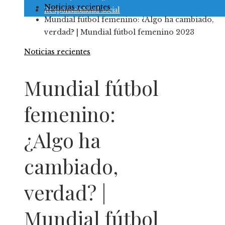
Noticias recientes
Responsabilidad social
Mundial fútbol femenino: ¿Algo ha cambiado,
verdad? | Mundial fútbol femenino 2023
Noticias recientes
Mundial fútbol
femenino:
¿Algo ha
cambiado,
verdad? |
Mundial fútbol