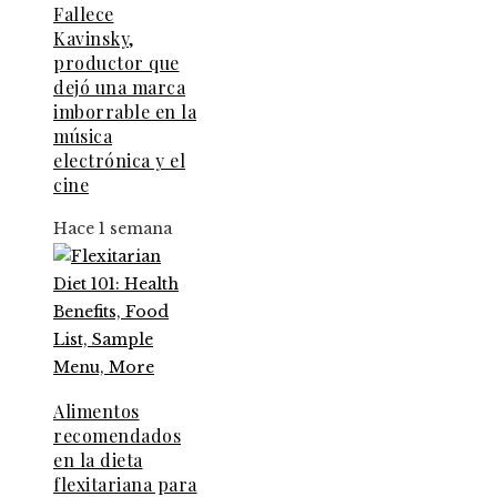
Fallece
Kavinsky,
productor que
dejó una marca
imborrable en la
música
electrónica y el
cine
Hace 1 semana
Alimentos
recomendados
en la dieta
flexitariana para