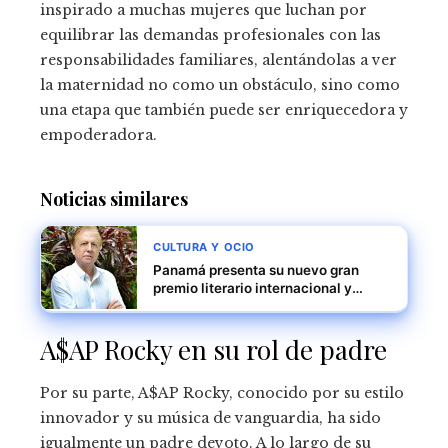
inspirado a muchas mujeres que luchan por
equilibrar las demandas profesionales con las
responsabilidades familiares, alentándolas a ver
la maternidad no como un obstáculo, sino como
una etapa que también puede ser enriquecedora y
empoderadora.
Noticias similares
CULTURA Y OCIO
Panamá presenta su nuevo gran
premio literario internacional y
reconoce a Carlos Malo de Molina
por su trayectoria y contribución a
A$AP Rocky en su rol de padre
las letras hispanas
Por su parte, A$AP Rocky, conocido por su estilo
innovador y su música de vanguardia, ha sido
igualmente un padre devoto. A lo largo de su