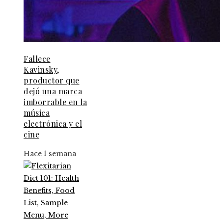
Fallece
Kavinsky,
productor que
dejó una marca
imborrable en la
música
electrónica y el
cine
Hace 1 semana