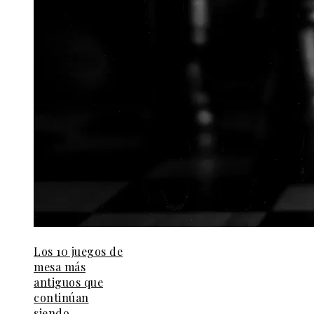
Los 10 juegos de
mesa más
antiguos que
continúan
siendo