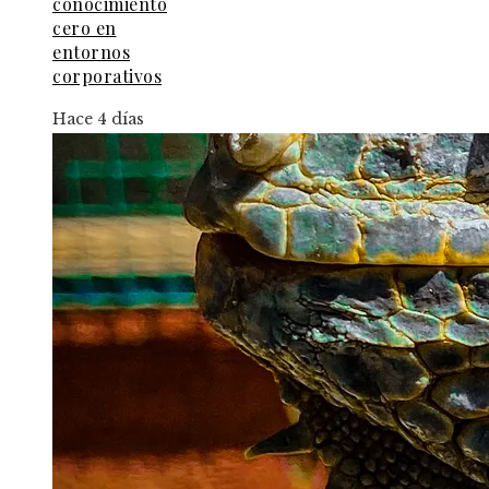
conocimiento
cero en
entornos
corporativos
Hace 4 días