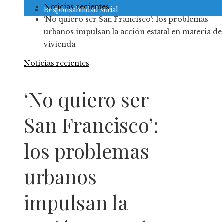
Noticias recientes
Responsabilidad social
‘No quiero ser San Francisco’: los problemas
urbanos impulsan la acción estatal en materia de
vivienda
Noticias recientes
‘No quiero ser
San Francisco’:
los problemas
urbanos
impulsan la