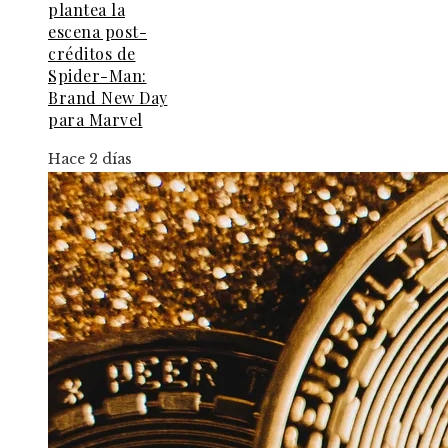
plantea la
escena post-
créditos de
Spider-Man:
Brand New Day
para Marvel
Hace 2 días