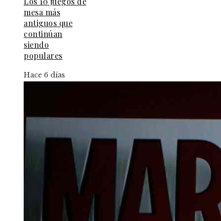
Los 10 juegos de
mesa más
antiguos que
continúan
siendo
populares
Hace 6 días