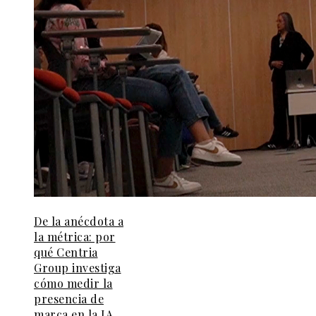
De la anécdota a
la métrica: por
qué Centria
Group investiga
cómo medir la
presencia de
marca en la IA