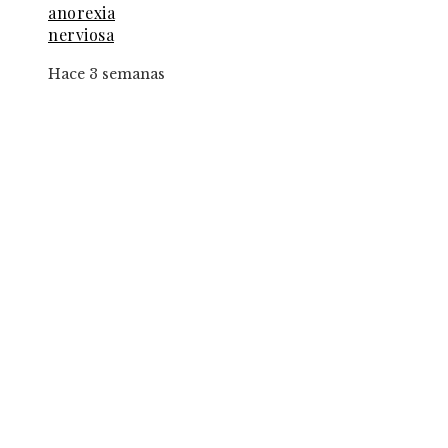
anorexia
nerviosa
Hace 3 semanas
Entradas Recientes
Las 15 donaciones individuales más grandes y su
papel en fundaciones con impacto mundial
Las canciones con más de dos mil grabaciones y
relevancia cultural
El impacto de los factores macroeconómicos en 
atracción de inversión tecnológica en Costa Ric
Categorías
Panamá