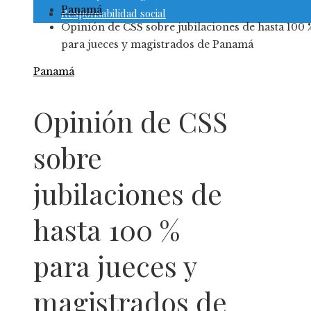
Panamá
Responsabilidad social
Opinión de CSS sobre jubilaciones de hasta 100 
para jueces y magistrados de Panamá
Panamá
Opinión de CSS
sobre
jubilaciones de
hasta 100 %
para jueces y
magistrados de