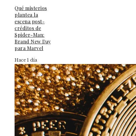
Qué misterios
plantea la
escena post-
créditos de
Spider-Man:
Brand New Day
para Marvel
Hace 1 día