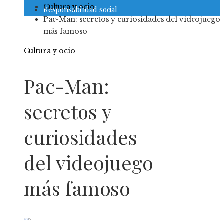
Cultura y ocio
Responsabilidad social
Pac-Man: secretos y curiosidades del videojuego
más famoso
Cultura y ocio
Pac-Man:
secretos y
curiosidades
del videojuego
más famoso