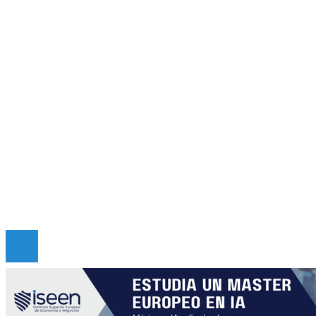
Inversiones y negocios
Cultura y ocio
Ciencia y tecnología
Responsabilidad social
Mapa Del Sitio
Quiénes somos
Políticas de Privacidad
Contacto
Copyright © 2026 criticadepanama. Todos los derec
Reservados.