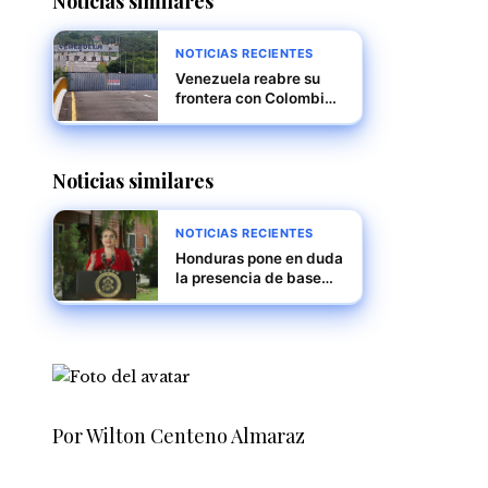
Noticias similares
NOTICIAS RECIENTES
Venezuela reabre su
frontera con Colombia
tras cierre por supuesta
conspiración
internacional
Noticias similares
NOTICIAS RECIENTES
Honduras pone en duda
la presencia de base
militar de EE.UU. ante
posible ola de
deportaciones masivas
Por Wilton Centeno Almaraz