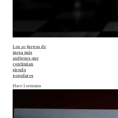
Los 10 juegos de
mesa más
antiguos que
continúan
siendo
populares
Hace 1 semana