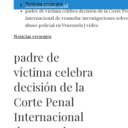
Noticias recientes
Responsabilidad social
padre de víctima celebra decisión de la Corte Pe
Internacional de reanudar investigaciones sobre
abuso policial en Venezuela | video
Noticias recientes
padre de
víctima celebra
decisión de la
Corte Penal
Internacional