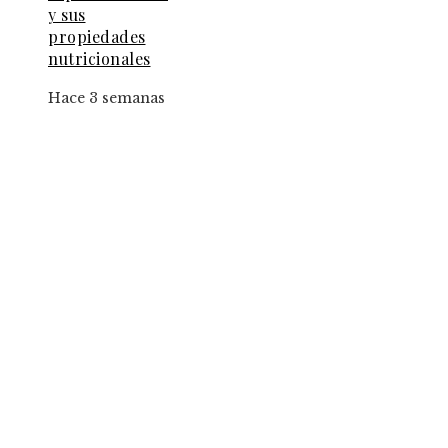
y sus
propiedades
nutricionales
Hace 3 semanas
Entradas Recientes
El papel de la convicción social en la implantac
de la jornada de ocho horas
Los fondos de inversión que multiplicaron por
de 27 veces el capital inicial
Estrategias para implementar pruebas de
conocimiento cero en entornos corporativos
Categorías
Panamá