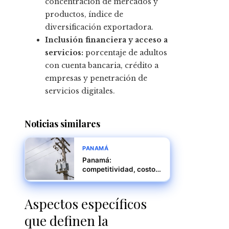
concentración de mercados y
productos, índice de
diversificación exportadora.
Inclusión financiera y acceso a
servicios:
porcentaje de adultos
con cuenta bancaria, crédito a
empresas y penetración de
servicios digitales.
Noticias similares
PANAMÁ
Panamá:
competitividad, costos
y tiempos, definidos
por la infraestructura
pública
Aspectos específicos
que definen la