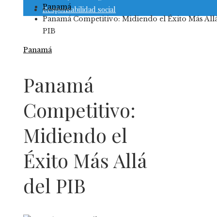
Panamá
Responsabilidad social
Panamá Competitivo: Midiendo el Éxito Más Allá
PIB
Panamá
Panamá
Competitivo:
Midiendo el
Éxito Más Allá
del PIB