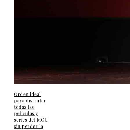
Orden ideal
para disfrutar
todas las
películas y
series del MCU
sin perder la