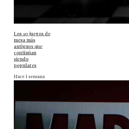
Los 10 juegos de
mesa más
antiguos que
continúan
siendo
populares
Hace 1 semana