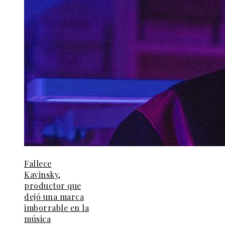
Fallece
Kavinsky,
productor que
dejó una marca
imborrable en la
música