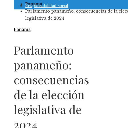
Panamá
Responsabilidad social
Parlamento panameño: consecuencias de la elec
legislativa de 2024
Panamá
Parlamento
panameño:
consecuencias
de la elección
legislativa de
2024