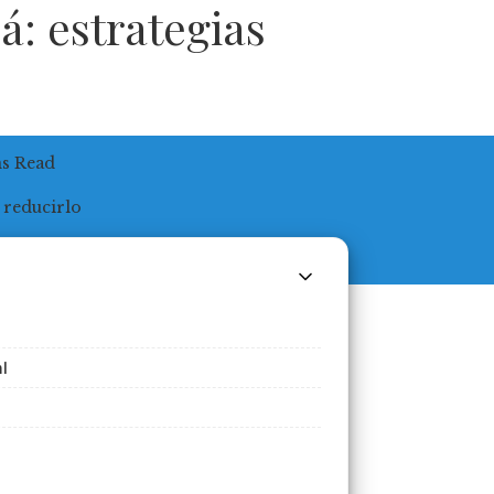
á: estrategias
ns Read
l