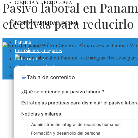
CIENCIA Y TECNOLOGÍA
Pasivo laboral en Panam
efectivas para reducirlo
RESPONSABILIDAD SOCIAL
Panamá
Wilton Centeno Almaraz
Hace 4 años
4 Mi
Inversiones y negocios
Cultura y ocio
Ciencia y tecnología
Responsabilidad social
Tabla de contenido
¿Qué se entiende por pasivo laboral?
Estrategias prácticas para disminuir el pasivo labora
Noticias similares
Administración integral de recursos humanos
Formación y desarrollo del personal