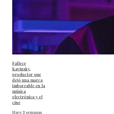
Fallece
Kavinsky,
productor que
dejó una marca
imborrable en la
música
electrónica y el
cine
Hace 2 semanas