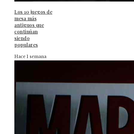
Los 10 juegos de
mesa más
antiguos que
continúan
siendo
populares
Hace 1 semana