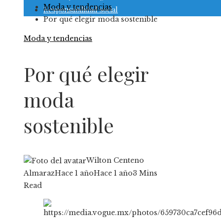
Moda y tendencias
Responsabilidad social
Por qué elegir moda sostenible
Moda y tendencias
Por qué elegir
moda
sostenible
Wilton Centeno
Almaraz
Hace 1 año
Hace 1 año
3 Mins
Read