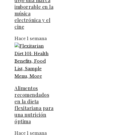
dejó una marca
imborrable en la
música
electrónica y el
cine
Hace 1 semana
Alimentos
recomendados
en la dieta
flexitariana para
una nutrición
óptima
Hace 1 semana