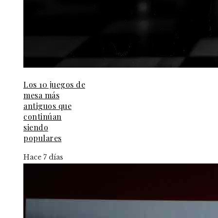
Los 10 juegos de
mesa más
antiguos que
continúan
siendo
populares
Hace 7 días