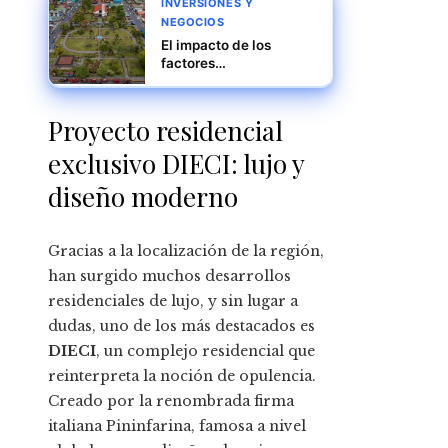
INVERSIONES Y
NEGOCIOS
El impacto de los
factores
macroeconómicos en la
atracción de inversión
tecnológica en Costa
Proyecto residencial
Rica
exclusivo DIECI: lujo y
diseño moderno
Gracias a la localización de la región,
han surgido muchos desarrollos
residenciales de lujo, y sin lugar a
dudas, uno de los más destacados es
DIECI
, un complejo residencial que
reinterpreta la noción de opulencia.
Creado por la renombrada firma
italiana Pininfarina, famosa a nivel