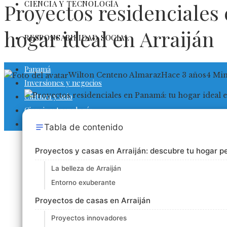
CIENCIA Y TECNOLOGÍA
Proyectos residenciales
hogar ideal en Arraiján
RESPONSABILIDAD SOCIAL
Panamá
Wilton Centeno Almaraz
Hace 3 años
4 Mi
Inversiones y negocios
Cultura y ocio
Ciencia y tecnología
Responsabilidad social
Tabla de contenido
Proyectos y casas en Arraiján: descubre tu hogar p
La belleza de Arraiján
Entorno exuberante
Proyectos de casas en Arraiján
Proyectos innovadores