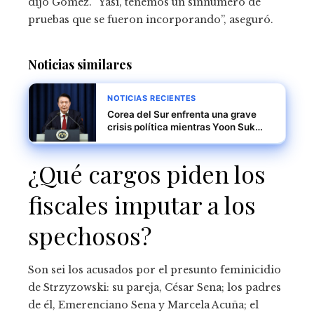
dijo Gómez. “Yasí, tenemos un sinnúmero de
pruebas que se fueron incorporando”, aseguró.
Noticias similares
NOTICIAS RECIENTES
Corea del Sur enfrenta una grave
crisis política mientras Yoon Suk
Yeol encara juicio político y posible
arresto
¿Qué cargos piden los
fiscales imputar a los
spechosos?
Son sei los acusados ​​por el presunto feminicidio
de Strzyzowski: su pareja, César Sena; los padres
de él, Emerenciano Sena y Marcela Acuña; el