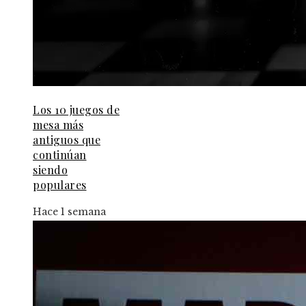
Los 10 juegos de
mesa más
antiguos que
continúan
siendo
populares
Hace 1 semana