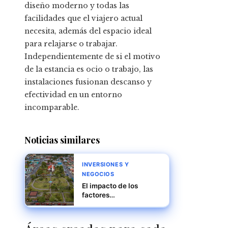
diseño moderno y todas las
facilidades que el viajero actual
necesita, además del espacio ideal
para relajarse o trabajar.
Independientemente de si el motivo
de la estancia es ocio o trabajo, las
instalaciones fusionan descanso y
efectividad en un entorno
incomparable.
Noticias similares
INVERSIONES Y
NEGOCIOS
El impacto de los
factores
macroeconómicos en la
atracción de inversión
tecnológica en Costa