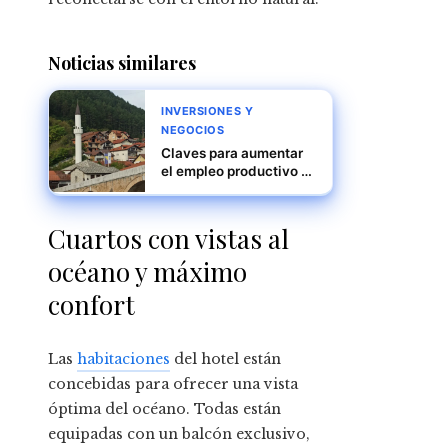
Noticias similares
INVERSIONES Y
NEGOCIOS
Claves para aumentar
el empleo productivo y
reducir la
fragmentación
económica en Bosnia y
Cuartos con vistas al
Herzegovina
océano y máximo
confort
Las
habitaciones
del hotel están
concebidas para ofrecer una vista
óptima del océano. Todas están
equipadas con un balcón exclusivo,