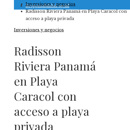
Inversiones y negocios
Responsabilidad social
Radisson Riviera Panamá en Playa Caracol con
acceso a playa privada
Inversiones y negocios
Radisson
Riviera Panamá
en Playa
Caracol con
acceso a playa
privada