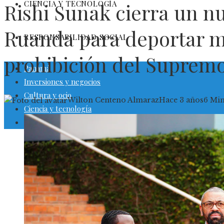
CIENCIA Y TECNOLOGÍA
Rishi Sunak cierra un n
Ruanda para deportar mi
RESPONSABILIDAD SOCIAL
prohibición del Supremo
Panamá
Inversiones y negocios
Cultura y ocio
Wilton Centeno Almaraz
Hace 3 años
6 Mi
Ciencia y tecnología
Responsabilidad social