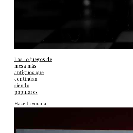
Los 10 juegos de
mesa más
antiguos que
continúan
siendo
populares
Hace 1 semana