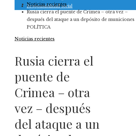
Noticias recientes
Responsabilidad social
Rusia cierra el puente de Crimea – otra vez –
después del ataque a un depósito de municiones
POLÍTICA
Noticias recientes
Rusia cierra el
puente de
Crimea – otra
vez – después
del ataque a un