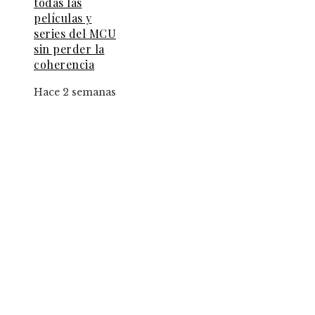
todas las
películas y
series del MCU
sin perder la
coherencia
Hace 2 semanas
Entradas Recientes
Creadores de TikTok podrán integrar universos
Disney y Star Wars en sus videos
La importancia de la transparencia en la RSE pa
proyectos locales en Chile
Qué misterios plantea la escena post-créditos de
Spider-Man: Brand New Day para Marvel
Categorías