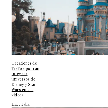
Creadores de
TikTok podrán
integrar
universos de
Disney y Star
Wars en sus
videos
Hace 1 día