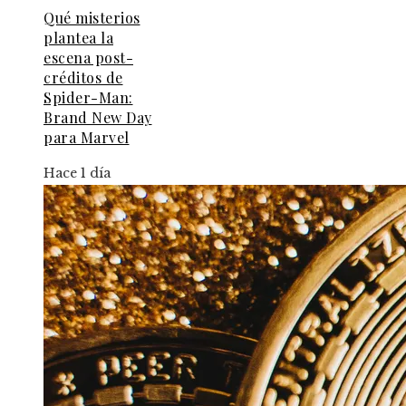
Qué misterios
plantea la
escena post-
créditos de
Spider-Man:
Brand New Day
para Marvel
Hace 1 día