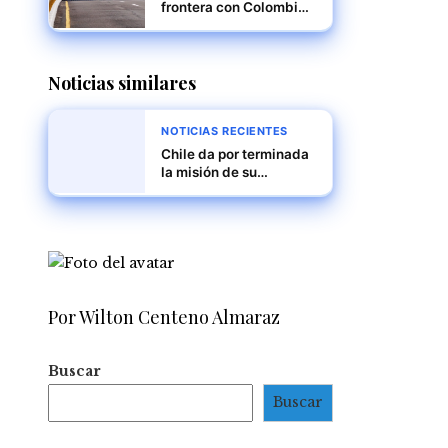
frontera con Colombia
tras cierre por supuesta
conspiración
internacional
Noticias similares
NOTICIAS RECIENTES
Chile da por terminada
la misión de su
embajador en
Venezuela en medio de
tensiones políticas
Por Wilton Centeno Almaraz
Buscar
Buscar