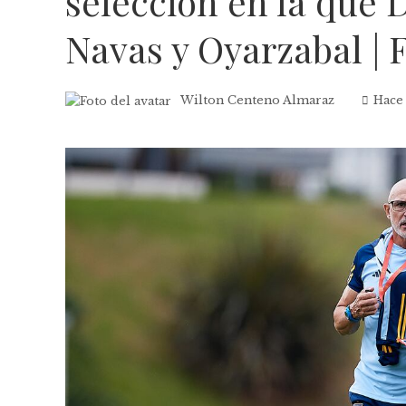
selección en la que 
Navas y Oyarzabal | 
Wilton Centeno Almaraz
Hace