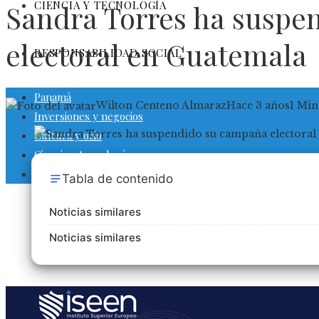
CIENCIA Y TECNOLOGÍA
Sandra Torres ha suspe
electoral en Guatemala
RESPONSABILIDAD SOCIAL
Panamá
Wilton Centeno Almaraz
Hace 3 años
1 Min
Inversiones y negocios
Cultura y ocio
Ciencia y tecnología
Responsabilidad social
Tabla de contenido
Noticias similares
Noticias similares