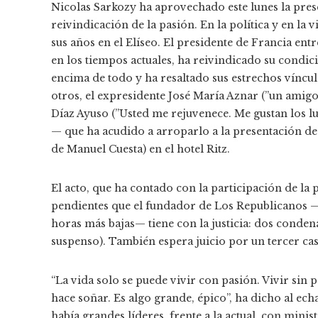
Nicolas Sarkozy ha aprovechado este lunes la pres
reivindicación de la pasión. En la política y en la 
sus años en el Elíseo. El presidente de Francia ent
en los tiempos actuales, ha reivindicado su condi
encima de todo y ha resaltado sus estrechos víncu
otros, el expresidente José María Aznar (”un amigo
Díaz Ayuso (”Usted me rejuvenece. Me gustan los lu
— que ha acudido a arroparlo a la presentación d
de Manuel Cuesta) en el hotel Ritz.
El acto, que ha contado con la participación de la 
pendientes que el fundador de Los Republicanos —e
horas más bajas— tiene con la justicia: dos conden
suspenso). También espera juicio por un tercer ca
“La vida solo se puede vivir con pasión. Vivir sin p
hace soñar. Es algo grande, épico”, ha dicho al echa
había grandes líderes, frente a la actual, con minis