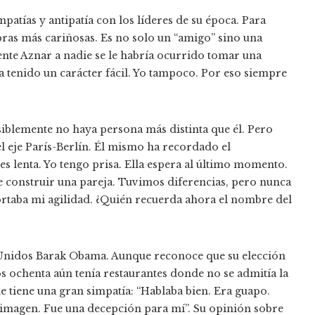
mpatías y antipatía con los líderes de su época. Para
bras más cariñosas. Es no solo un “amigo” sino una
dente Aznar a nadie se le habría ocurrido tomar una
a tenido un carácter fácil. Yo tampoco. Por eso siempre
siblemente no haya persona más distinta que él. Pero
l eje París-Berlín. Él mismo ha recordado el
a es lenta. Yo tengo prisa. Ella espera al último momento.
 construir una pareja. Tuvimos diferencias, pero nunca
portaba mi agilidad. ¿Quién recuerda ahora el nombre del
 Unidos Barak Obama. Aunque reconoce que su elección
s ochenta aún tenía restaurantes donde no se admitía la
le tiene una gran simpatía: “Hablaba bien. Era guapo.
 imagen. Fue una decepción para mí”. Su opinión sobre