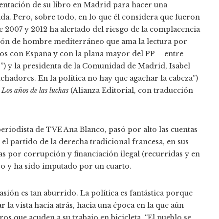
entación de su libro en Madrid para hacer una
vida. Pero, sobre todo, en lo que él considera que fueron
re 2007 y 2012 ha alertado del riesgo de la complacencia
ción de hombre mediterráneo que ama la lectura por
los con España y con la plana mayor del PP —entre
”) y la presidenta de la Comunidad de Madrid, Isabel
chadores. En la política no hay que agachar la cabeza”)
e
Los años de las luchas
(Alianza Editorial, con traducción
periodista de TVE Ana Blanco, pasó por alto las cuentas
l partido de la derecha tradicional francesa, en sus
as por corrupción y financiación ilegal (recurridas y en
so y ha sido imputado por un cuarto.
asión es tan aburrido. La política es fantástica porque
r la vista hacia atrás, hacia una época en la que aún
tros que acuden a su trabajo en bicicleta. “El pueblo se