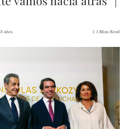
te vamos hacia atrás” |
 3 años
5 Mins Read