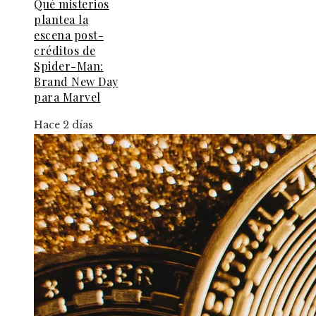
Qué misterios
plantea la
escena post-
créditos de
Spider-Man:
Brand New Day
para Marvel
Hace 2 días