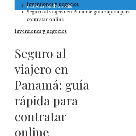
Inversiones y negocios
Responsabilidad social
Seguro al viajero en Panamá: guía rápida para
contratar online
Inversiones y negocios
Seguro al
viajero en
Panamá: guía
rápida para
contratar
online