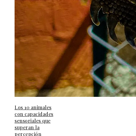
Los 10 animales
con capacidades
sensoriales que
superan la
percepción