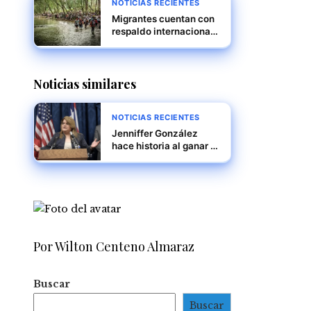
NOTICIAS RECIENTES
Migrantes cuentan con
respaldo internacional,
reitera Mulino
Noticias similares
NOTICIAS RECIENTES
Jenniffer González
hace historia al ganar la
gobernación de Puerto
Rico en unas
elecciones marcadas
por resultados inéditos
Por Wilton Centeno Almaraz
Buscar
Buscar