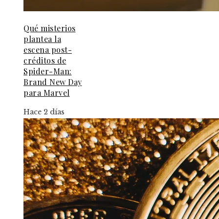
Qué misterios
plantea la
escena post-
créditos de
Spider-Man:
Brand New Day
para Marvel
Hace 2 días