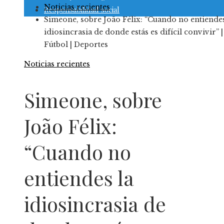
Noticias recientes
Responsabilidad social
Simeone, sobre João Félix: “Cuando no entiendes
idiosincrasia de donde estás es difícil convivir” |
Fútbol | Deportes
Noticias recientes
Simeone, sobre
João Félix:
“Cuando no
entiendes la
idiosincrasia de