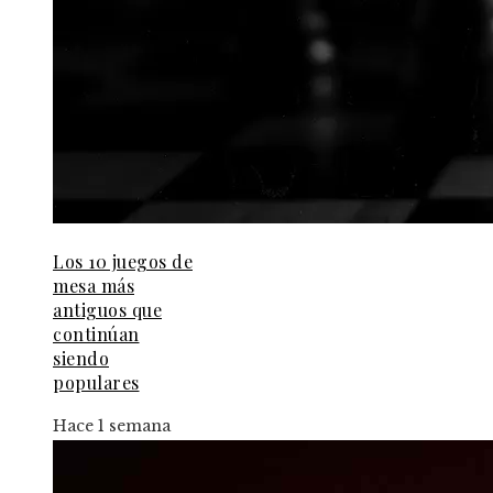
Los 10 juegos de
mesa más
antiguos que
continúan
siendo
populares
Hace 1 semana