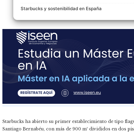
Starbucks y sostenibilidad en España
Starbucks ha abierto su primer establecimiento de tipo flag
Santiago Bernabéu, con más de 900 m² divididos en dos pis