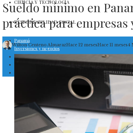
CIENCIA Y TECNOLOGÍA
Sueldo mínimo en Panam
práctica para empresas
RESPONSABILIDAD SOCIAL
Panamá
Wilton Centeno Almaraz
Hace 12 meses
Hace 11 meses
4 
Inversiones y negocios
Cultura y ocio
Ciencia y tecnología
Responsabilidad social