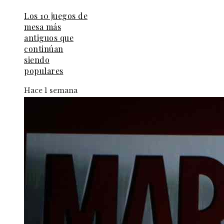
Los 10 juegos de
mesa más
antiguos que
continúan
siendo
populares
Hace 1 semana