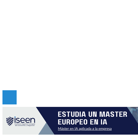
Cultura y ocio
Ciencia y tecnología
Responsabilidad social
Mapa Del Sitio
Quiénes somos
Políticas de Privacidad
Contacto
Copyright © 2026 criticadepanama. Todos los derec
Reservados.