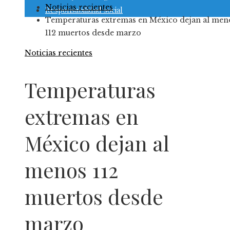
Noticias recientes
Responsabilidad social
Temperaturas extremas en México dejan al men
112 muertos desde marzo
Noticias recientes
Temperaturas
extremas en
México dejan al
menos 112
muertos desde
marzo