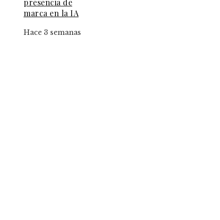
presencia de
marca en la IA
Hace 3 semanas
Entradas Recientes
El papel de la convicción social en la implantac
de la jornada de ocho horas
Estrategias para implementar pruebas de
conocimiento cero en entornos corporativos
Las 15 donaciones individuales más grandes y su
papel en fundaciones con impacto mundial
Categorías
Panamá
Inversiones y negocios