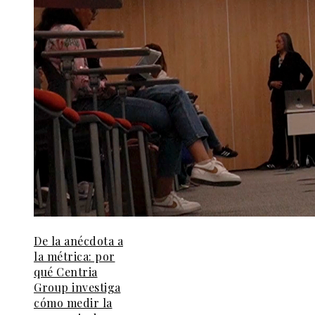
De la anécdota a
la métrica: por
qué Centria
Group investiga
cómo medir la