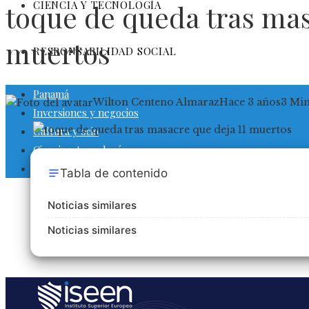
CIENCIA Y TECNOLOGÍA
toque de queda tras mas
muertos
RESPONSABILIDAD SOCIAL
Panamá
Wilton Centeno Almaraz
Hace 3 años
3 Mi
Inversiones y negocios
Cultura y ocio
Ciencia y tecnología
Responsabilidad social
Tabla de contenido
Noticias similares
Noticias similares