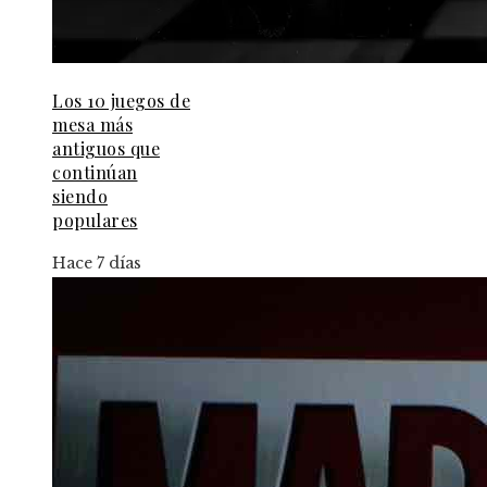
Los 10 juegos de
mesa más
antiguos que
continúan
siendo
populares
Hace 7 días