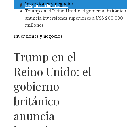
Inversiones y negocios
Responsabilidad social
Trump en el Reino Unido: el gobierno británico
anuncia inversiones superiores a US$ 200.000
millones
Inversiones y negocios
Trump en el
Reino Unido: el
gobierno
británico
anuncia