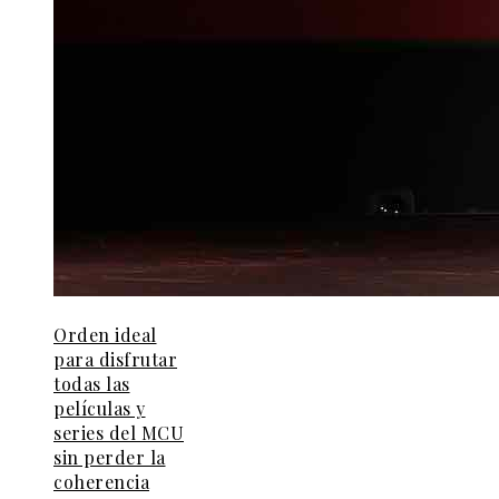
Orden ideal
para disfrutar
todas las
películas y
series del MCU
sin perder la
coherencia