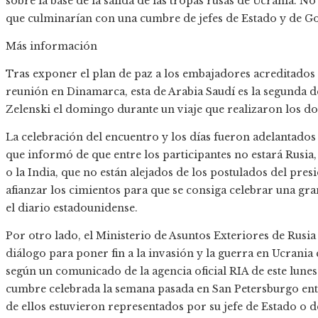
sobre la base de la salida de las tropas rusas de Ucrania. No
que culminarían con una cumbre de jefes de Estado y de G
Más información
Tras exponer el plan de paz a los embajadores acreditados
reunión en Dinamarca, esta de Arabia Saudí es la segunda de 
Zelenski el domingo durante un viaje que realizaron los do
La celebración del encuentro y los días fueron adelantados
que informó de que entre los participantes no estará Rusia
o la India, que no están alejados de los postulados del presi
afianzar los cimientos para que se consiga celebrar una gr
el diario estadounidense.
Por otro lado, el Ministerio de Asuntos Exteriores de Rusi
diálogo para poner fin a la invasión y la guerra en Ucrania 
según un comunicado de la agencia oficial RIA de este lunes 
cumbre celebrada la semana pasada en San Petersburgo entre
de ellos estuvieron representados por su jefe de Estado o 