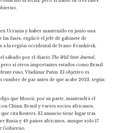
 confirmó la fecha, pero sí habló de tres fases
obierno.
 en Ucrania y haber mantenido en junio una
las fases, explicó el jefe de gabinete de
s a la región occidental de Ivano-Frankivsk.
 el sábado por el diario
The Wall Steet Journal
,
, pero sí otros importantes estados como Brasil
dente ruso, Vladímir Putin. El objetivo es
an cumbre de paz antes de que acabe 2023, según
a dijo que Moscú, por su parte, mantendrá el
con China, Brasil y varios socios africanos,
que cita Reuters. El anuncio tiene lugar tras
 Rusia y 49 países africanos, aunque solo 17
de Gobierno.