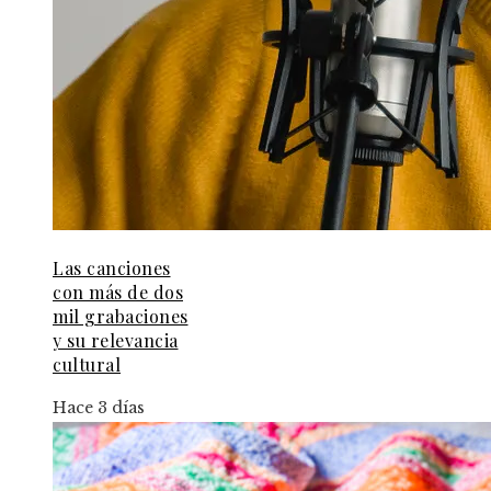
Las canciones
con más de dos
mil grabaciones
y su relevancia
cultural
Hace 3 días