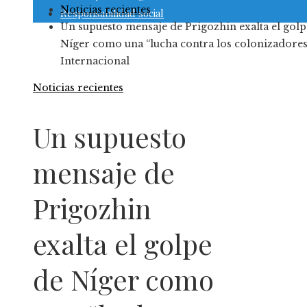
Noticias recientes
Responsabilidad social
Un supuesto mensaje de Prigozhin exalta el golp
Níger como una “lucha contra los colonizadores”
Internacional
Noticias recientes
Un supuesto
mensaje de
Prigozhin
exalta el golpe
de Níger como