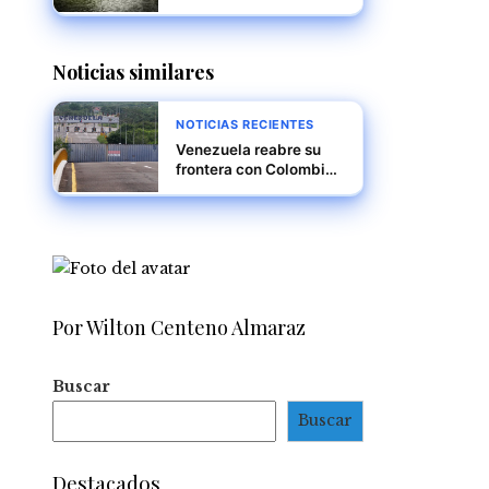
reitera Mulino
Noticias similares
NOTICIAS RECIENTES
Venezuela reabre su
frontera con Colombia
tras cierre por supuesta
conspiración
internacional
Por Wilton Centeno Almaraz
Buscar
Buscar
Destacados