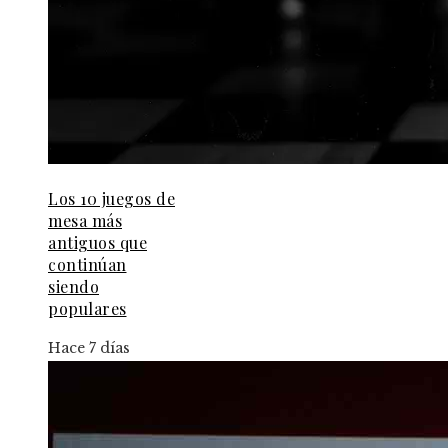
Los 10 juegos de
mesa más
antiguos que
continúan
siendo
populares
Hace 7 días