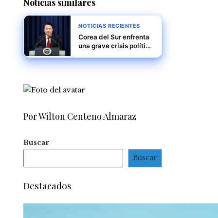
Noticias similares
por resultados inéditos
NOTICIAS RECIENTES
Corea del Sur enfrenta
una grave crisis política
mientras Yoon Suk Yeol
encara juicio político y
posible arresto
Por Wilton Centeno Almaraz
Buscar
Buscar
Destacados