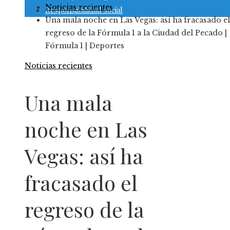
Noticias recientes
Responsabilidad social
Una mala noche en Las Vegas: así ha fracasado el
regreso de la Fórmula 1 a la Ciudad del Pecado |
Fórmula 1 | Deportes
Noticias recientes
Una mala
noche en Las
Vegas: así ha
fracasado el
regreso de la