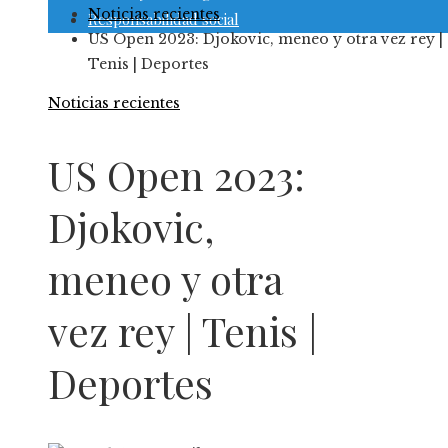
Noticias recientes
Responsabilidad social
US Open 2023: Djokovic, meneo y otra vez rey |
Tenis | Deportes
Noticias recientes
US Open 2023:
Djokovic,
meneo y otra
vez rey | Tenis |
Deportes