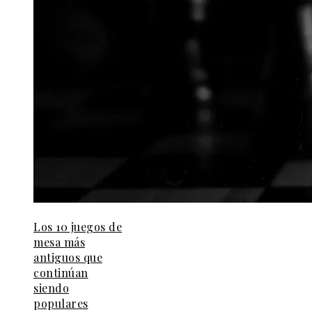
Los 10 juegos de
mesa más
antiguos que
continúan
siendo
populares