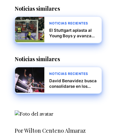
Noticias similares
NOTICIAS RECIENTES
El Stuttgart aplasta al
Young Boys y avanza
en la Champions
League con una victoria
contundente 5-1
Noticias similares
NOTICIAS RECIENTES
David Benavidez busca
consolidarse en los
semicompletos
mientras espera su
oportunidad titular
Por Wilton Centeno Almaraz