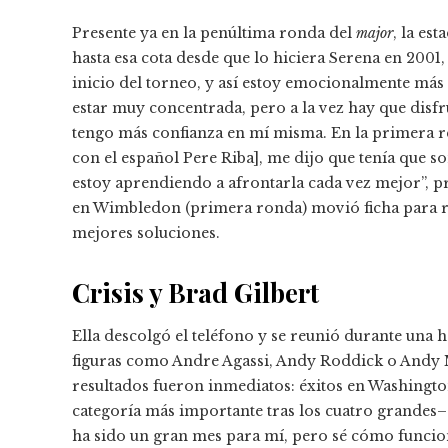
Presente ya en la penúltima ronda del
major
, la es
hasta esa cota desde que lo hiciera Serena en 2001,
inicio del torneo, y así estoy emocionalmente más f
estar muy concentrada, pero a la vez hay que disfr
tengo más confianza en mí misma. En la primera re
con el español Pere Riba], me dijo que tenía que s
estoy aprendiendo a afrontarla cada vez mejor”, p
en Wimbledon (primera ronda) movió ficha para reacc
mejores soluciones.
Crisis y Brad Gilbert
Ella descolgó el teléfono y se reunió durante una 
figuras como Andre Agassi, Andy Roddick o Andy M
resultados fueron inmediatos: éxitos en Washingto
categoría más importante tras los cuatro grandes–
ha sido un gran mes para mí, pero sé cómo funcio