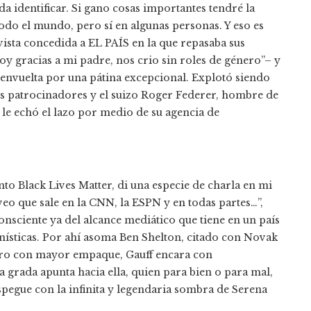
a identificar. Si gano cosas importantes tendré la
odo el mundo, pero sí en algunas personas. Y eso es
vista concedida a EL PAÍS en la que repasaba sus
y gracias a mi padre, nos crio sin roles de género”– y
 envuelta por una pátina excepcional. Explotó siendo
os patrocinadores y el suizo Roger Federer, hombre de
 le echó el lazo por medio de su agencia de
o Black Lives Matter, di una especie de charla en mi
 veo que sale en la CNN, la ESPN y en todas partes…”,
onsciente ya del alcance mediático que tiene en un país
nísticas. Por ahí asoma Ben Shelton, citado con Novak
pero con mayor empaque, Gauff encara con
a grada apunta hacia ella, quien para bien o para mal,
spegue con la infinita y legendaria sombra de Serena