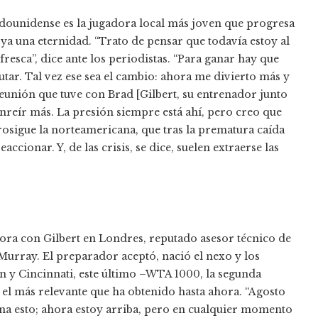
tadounidense es la jugadora local más joven que progresa
 ya una eternidad. “Trato de pensar que todavía estoy al
resca”, dice ante los periodistas. “Para ganar hay que
utar. Tal vez ese sea el cambio: ahora me divierto más y
unión que tuve con Brad [Gilbert, su entrenador junto
onreír más. La presión siempre está ahí, pero creo que
rosigue la norteamericana, que tras la prematura caída
ionar. Y, de las crisis, se dice, suelen extraerse las
hora con Gilbert en Londres, reputado asesor técnico de
urray. El preparador aceptó, nació el nexo y los
n y Cincinnati, este último –WTA 1000, la segunda
 el más relevante que ha obtenido hasta ahora. “Agosto
na esto; ahora estoy arriba, pero en cualquier momento