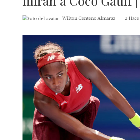
miran a Coco Gauff |
Wilton Centeno Almaraz
Hace