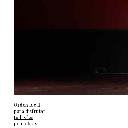
Orden ideal
para disfrutar
todas las
películas y