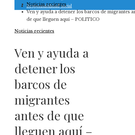
Noticias recientes
Responsabilidad social
Ven y ayuda a detener los barcos de migrantes a
de que lleguen aquí – POLITICO
Noticias recientes
Ven y ayuda a
detener los
barcos de
migrantes
antes de que
lleguen aquí –