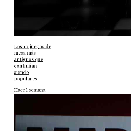
Los 10 juegos de
mesa más
antiguos que
continúan
siendo
populares
Hace 1 semana