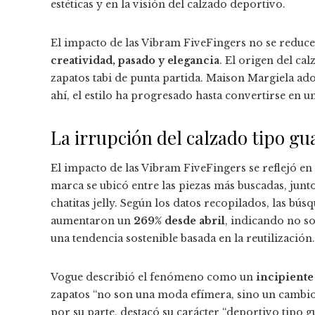
estéticas y en la visión del calzado deportivo.
El impacto de las Vibram FiveFingers no se reduce
creatividad, pasado y elegancia
. El origen del ca
zapatos tabi de punta partida. Maison Margiela ado
ahí, el estilo ha progresado hasta convertirse en 
La irrupción del calzado tipo g
El impacto de las Vibram FiveFingers se reflejó en
marca se ubicó entre las piezas más buscadas, junt
chatitas jelly. Según los datos recopilados, las b
aumentaron un
269% desde abril
, indicando no so
una tendencia sostenible basada en la reutilización.
Vogue describió el fenómeno como un
incipiente
zapatos “no son una moda efímera, sino un cambio
por su parte, destacó su carácter “deportivo tipo g