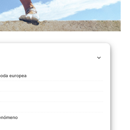
 moda europea
 fenómeno