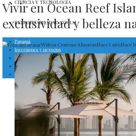
CIENCIA Y TECNOLOGÍA
Vivir en Ocean Reef Isla
exclusividad y belleza 
RESPONSABILIDAD SOCIAL
Panamá
Wilton Centeno Almaraz
Hace 1 año
Hace 1
Inversiones y negocios
Cultura y ocio
Ciencia y tecnología
Responsabilidad social