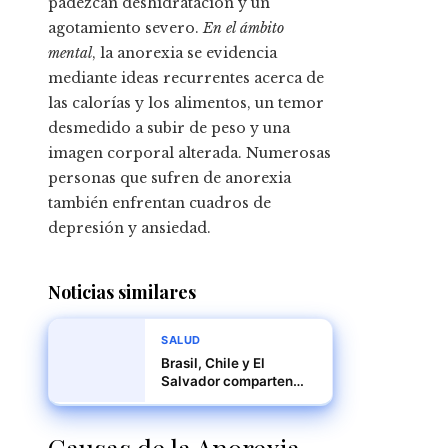
padezcan deshidratación y un
agotamiento severo.
En el ámbito
mental
, la anorexia se evidencia
mediante ideas recurrentes acerca de
las calorías y los alimentos, un temor
desmedido a subir de peso y una
imagen corporal alterada. Numerosas
personas que sufren de anorexia
también enfrentan cuadros de
depresión y ansiedad.
Noticias similares
SALUD
Brasil, Chile y El
Salvador comparten
avances hacia la
eliminación del cáncer
cervicouterino