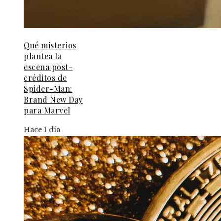
Qué misterios
plantea la
escena post-
créditos de
Spider-Man:
Brand New Day
para Marvel
Hace 1 día