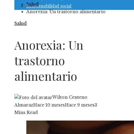
Salud
Responsabilidad social
Anorexia: Un trastorno alimentario
Salud
Anorexia: Un
trastorno
alimentario
Wilton Centeno
Almaraz
Hace 10 meses
Hace 9 meses
3
Mins Read