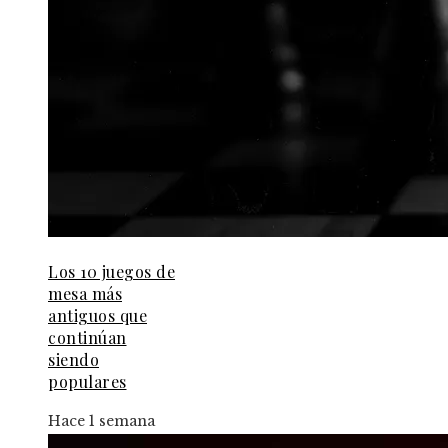
Los 10 juegos de
mesa más
antiguos que
continúan
siendo
populares
Hace 1 semana