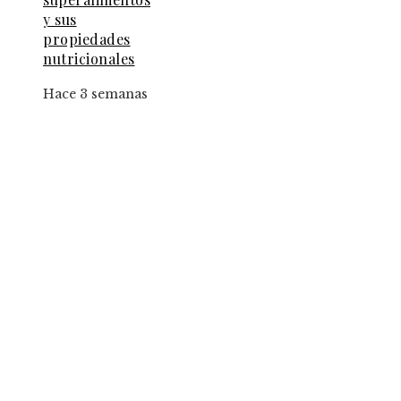
y sus
propiedades
nutricionales
Hace 3 semanas
Entradas Recientes
El papel de la convicción social en la implantac
de la jornada de ocho horas
Los fondos de inversión que multiplicaron por
de 27 veces el capital inicial
Estrategias para implementar pruebas de
conocimiento cero en entornos corporativos
Categorías