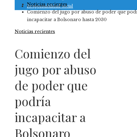
Noticias recientes
Responsabilidad social
Comienzo del jugo por abuso de poder que pod
incapacitar a Bolsonaro hasta 2030
Noticias recientes
Comienzo del
jugo por abuso
de poder que
podría
incapacitar a
Bolsonaro