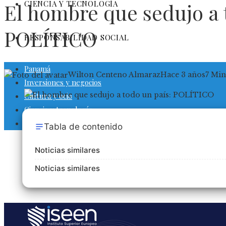
CIENCIA Y TECNOLOGÍA
El hombre que sedujo a 
POLÍTICO
RESPONSABILIDAD SOCIAL
Panamá
Wilton Centeno Almaraz
Hace 3 años
7 Min
Inversiones y negocios
Cultura y ocio
Ciencia y tecnología
Responsabilidad social
Tabla de contenido
Noticias similares
Noticias similares