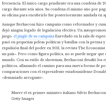
frecuencia. El único cargo pendiente era una condena de 201
cargo durante seis años. Su condena el mismo año por paga
su oficina para encubrirlo fue posteriormente anulada en a
Aunque Berlusconi hizo campaña como reformador y cump
dejó ningún legado de legislación efectiva. Un autopromot
juego.
el jingle de su campaña
Enredado en la sala de espera 
pasó en pequeñas peleas políticas y batallas con la prensa y
expulsión final del poder en 2011, la revista The Economist
un país». Pero como figura política, no se puede negar que de
mundo. Con su estilo de showman, Berlusconi desafió los es
políticos, allanando el camino para una nueva forma de p
comparaciones con el expresidente estadounidense Dona
«demasiado arrogante».
Muere el ex primer ministro italiano Silvio Berlusconi
Getty Images