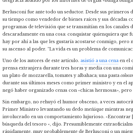
desgracia abatido por los informes de orgías «bunga bunga
Berlusconi fue ante todo un seductor. Desde sus primeros 
su tiempo como vendedor de bienes raíces y sus décadas com
programas de televisión que se transmitían en los canales 
descaradamente en una cosa: conquistar quienquiera que fue
hay por ahí a las que les gustaría acostarse conmigo, pero 
su ascenso al poder. “La vida es un problema de comunicac
Uno de los autores de este artículo.
asistió a una cena
en el 
prensa extranjera durante tres horas y media con una comid
un plato de mozzarella, tomates y albahaca; una pasta
coloca
durante sus últimos meses como primer ministro y en el ap
negó haber organizado cenas con «chicas hermosas», pero i
Sin embargo, no rehuyó el humor obsceno, a veces autocrít
Primer Ministro levantando su dedo meñique mientras nega
involucrado en un comportamiento lujurioso. «Encontrar [hi
búsqueda del tesoro «, dijo. Presumiblemente extraoficialmen
rápidamente, muy probablemente de Berlusconi o un miemb