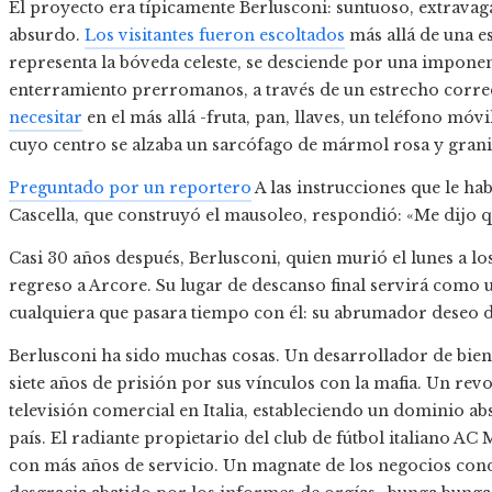
El proyecto era típicamente Berlusconi: suntuoso, extravag
absurdo.
Los visitantes fueron escoltados
más allá de una es
representa la bóveda celeste, se desciende por una imponent
enterramiento prerromanos, a través de un estrecho corr
necesitar
en el más allá -fruta, pan, llaves, un teléfono mó
cuyo centro se alzaba un sarcófago de mármol rosa y grani
Preguntado por un reportero
A las instrucciones que le hab
Cascella, que construyó el mausoleo, respondió: «Me dijo q
Casi 30 años después, Berlusconi, quien murió el lunes a lo
regreso a Arcore. Su lugar de descanso final servirá como
cualquiera que pasara tiempo con él: su abrumador deseo 
Berlusconi ha sido muchas cosas. Un desarrollador de bien
siete años de prisión por sus vínculos con la mafia. Un rev
televisión comercial en Italia, estableciendo un dominio a
país. El radiante propietario del club de fútbol italiano AC
con más años de servicio. Un magnate de los negocios cond