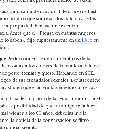
» y sexo con una prostituta menor de edad.
días como cantante ocasional de cruceros hasta
o político que sonreía a los italianos de los
de su propiedad, Berlusconi se centró
ra. Antes que él. «Piensa en cuántas mujeres
no lo saben», dijo supuestamente en
un libro
en
ión”.
que Berlusconi entretuvo a miembros de la
a basada en los colores de la bandera italiana:
r
de pesto, tomate y queso. Hablando en 2011,
ogeo de sus escándalos sexuales, Berlusconi no
nsistió en que eran «notablemente correctas».
ico. Una descripción de la cena culminó con el
ba la posibilidad de que un amigo se hubiera
s] wiener a los 80 años, deberías ir a la
te, la noticia de la conversación se filtró
ro de su séquito.