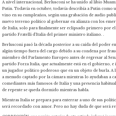
A nivel internacional, Berlusconi se ha unido al libio Mua
Putin. Todavía en octubre, todavía describía a Putin como u
vino en su cumpleaños, según una grabación de audio public
nuevo terreno político al gobernar en alianza con los emer
de Italia, solo para finalmente ser eclipsado primero por el
partido Fratelli d’Italia del primer ministro italiano. .
Berlusconi pasó la década posterior a su caída del poder e
algún tiempo fuera del cargo debido a su condena por frau
miembro del Parlamento Europeo antes de regresar al Sena
partido Forza Italia, que actualmente está en el gobierno, e
un jugador político poderoso que en un objeto de burla. A l
a menudo captado por la cámara mientras lo ayudaban a ca
comediantes más famosos de Italia y una presencia habitual 
de repente se queda dormido mientras habla.
Mientras Italia se prepara para enterrar a uno de sus polít
será recordado con amor. Pero no hay duda de que será r