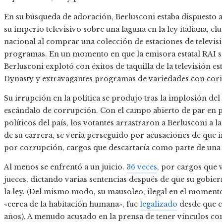
En su búsqueda de adoración, Berlusconi estaba dispuesto a 
su imperio televisivo sobre una laguna en la ley italiana, e
nacional al comprar una colección de estaciones de televis
programas. En un momento en que la emisora ​​estatal RAI s
Berlusconi explotó con éxitos de taquilla de la televisión 
Dynasty y extravagantes programas de variedades con cori
Su irrupción en la política se produjo tras la implosión del
escándalo de corrupción. Con el campo abierto de par en pa
políticos del país, los votantes arrastraron a Berlusconi a l
de su carrera, se vería perseguido por acusaciones de que i
por corrupción, cargos que descartaría como parte de una 
Al menos se enfrentó a un juicio.
36 veces
, por cargos que 
jueces, dictando varias sentencias después de que su gobie
la ley. (Del mismo modo, su mausoleo, ilegal en el momen
«cerca de la habitación humana», fue
legalizado
desde que c
años). A menudo acusado en la prensa de tener vínculos con