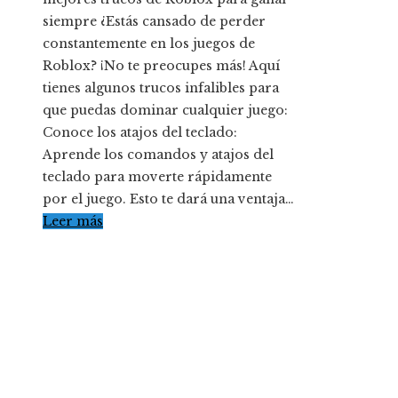
siempre ¿Estás cansado de perder
constantemente en los juegos de
Roblox? ¡No te preocupes más! Aquí
tienes algunos trucos infalibles para
que puedas dominar cualquier juego:
Conoce los atajos del teclado:
Aprende los comandos y atajos del
teclado para moverte rápidamente
por el juego. Esto te dará una ventaja…
Leer más
Entradas Recientes
La importancia de la transparencia en la RSE pa
proyectos locales en Chile
Qué misterios plantea la escena post-créditos de
Spider-Man: Brand New Day para Marvel