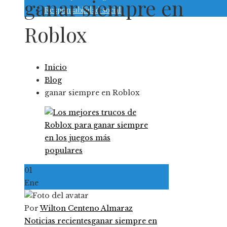
ganar siempre en
Responsabilidad social
Roblox
Inicio
Blog
ganar siempre en Roblox
01
Ene
Por
Wilton Centeno Almaraz
Noticias recientes
ganar siempre en