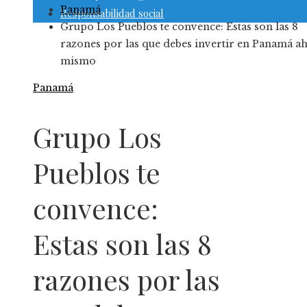
Panamá
Responsabilidad social
Grupo Los Pueblos te convence: Estas son las 8
razones por las que debes invertir en Panamá a
mismo
Panamá
Grupo Los
Pueblos te
convence:
Estas son las 8
razones por las