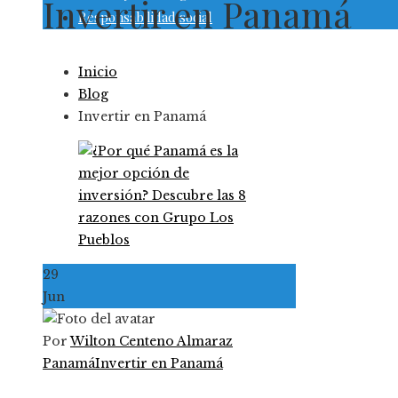
Invertir en Panamá
Responsabilidad social
Inicio
Blog
Invertir en Panamá
29
Jun
Por
Wilton Centeno Almaraz
Panamá
Invertir en Panamá