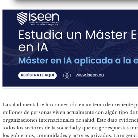
La salud mental se ha convertido en un tema de creciente p
millones de personas viven actualmente con algún tipo de 
organizaciones internacionales de salud. Este dato evidenc
todos los sectores de la sociedad y que exige respuestas in
los gobiernos, comunidades y actores privados. La urgencia