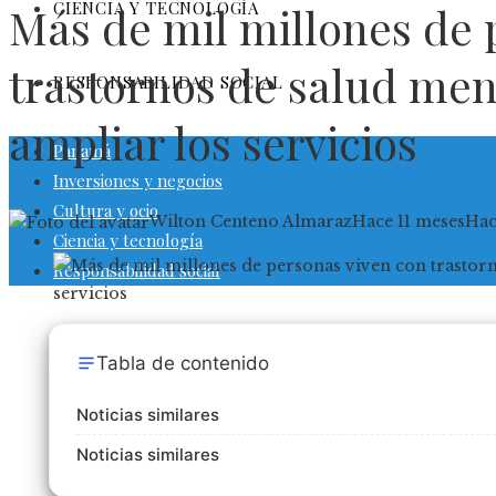
CIENCIA Y TECNOLOGÍA
Más de mil millones de 
trastornos de salud ment
RESPONSABILIDAD SOCIAL
ampliar los servicios
Panamá
Inversiones y negocios
Cultura y ocio
Wilton Centeno Almaraz
Hace 11 meses
Hac
Ciencia y tecnología
Responsabilidad social
Tabla de contenido
Noticias similares
Noticias similares