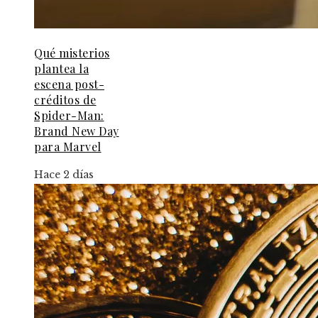
Qué misterios
plantea la
escena post-
créditos de
Spider-Man:
Brand New Day
para Marvel
Hace 2 días