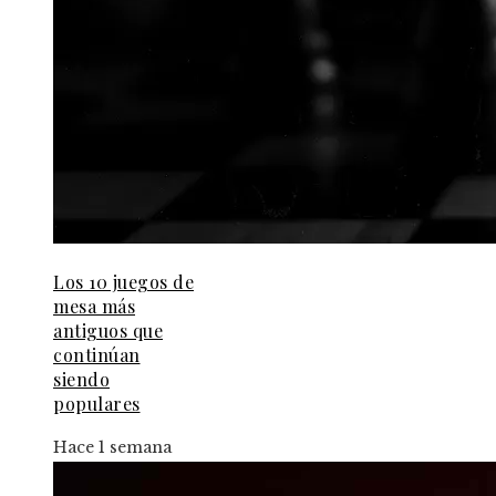
Los 10 juegos de
mesa más
antiguos que
continúan
siendo
populares
Hace 1 semana