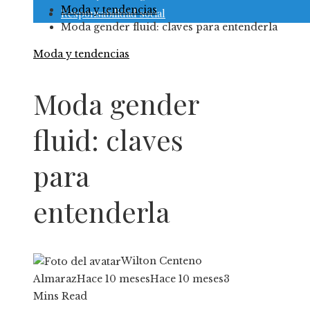
Moda y tendencias
Responsabilidad social
Moda gender fluid: claves para entenderla
Moda y tendencias
Moda gender
fluid: claves
para
entenderla
Wilton Centeno
Almaraz
Hace 10 meses
Hace 10 meses
3
Mins Read