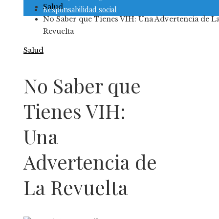
Salud
Responsabilidad social
No Saber que Tienes VIH: Una Advertencia de L
Revuelta
Salud
No Saber que
Tienes VIH:
Una
Advertencia de
La Revuelta