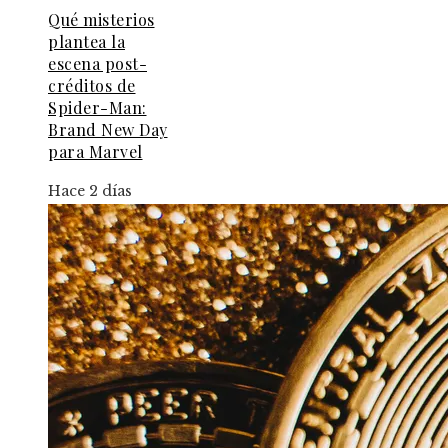
Qué misterios
plantea la
escena post-
créditos de
Spider-Man:
Brand New Day
para Marvel
Hace 2 días