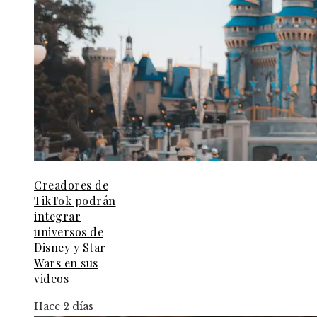
Creadores de
TikTok podrán
integrar
universos de
Disney y Star
Wars en sus
videos
Hace 2 días