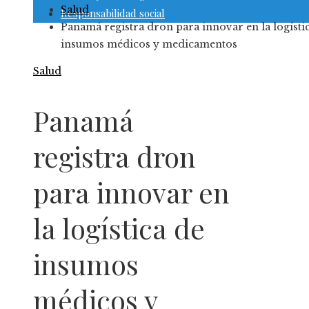
Salud
Responsabilidad social
Panamá registra dron para innovar en la logísti
insumos médicos y medicamentos
Salud
Panamá
registra dron
para innovar en
la logística de
insumos
médicos y