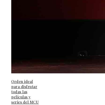
Orden ideal
para disfrutar
todas las
películas y
series del MCU