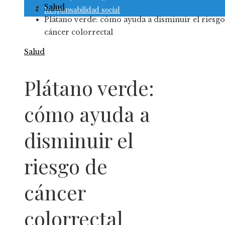
Salud
Responsabilidad social
Plátano verde: cómo ayuda a disminuir el riesgo
cáncer colorrectal
Salud
Plátano verde:
cómo ayuda a
disminuir el
riesgo de
cáncer
colorrectal