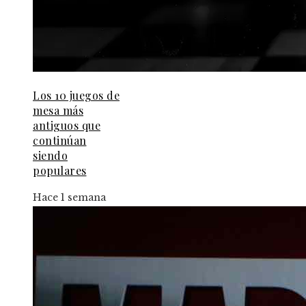
Los 10 juegos de
mesa más
antiguos que
continúan
siendo
populares
Hace 1 semana