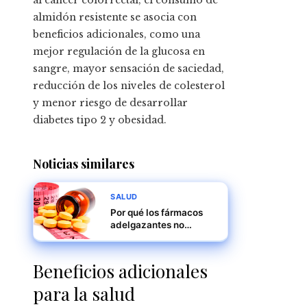
al cáncer colorrectal, el consumo de
almidón resistente se asocia con
beneficios adicionales, como una
mejor regulación de la glucosa en
sangre, mayor sensación de saciedad,
reducción de los niveles de colesterol
y menor riesgo de desarrollar
diabetes tipo 2 y obesidad.
Noticias similares
SALUD
Por qué los fármacos
adelgazantes no
funcionan igual para
todos: cómo afecta la
hambre ansiosa
Beneficios adicionales
para la salud