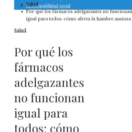
Salud
Responsabilidad social
Por qué los fármacos adelgazantes no funciona
igual para todos: cómo afecta la hambre ansiosa
Salud
Por qué los
fármacos
adelgazantes
no funcionan
igual para
todos: cómo