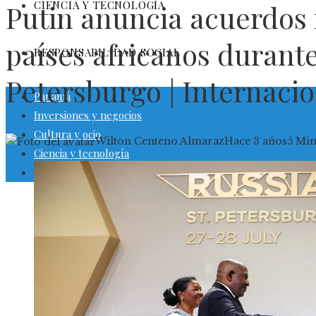
CIENCIA Y TECNOLOGÍA
Putin anuncia acuerdos 
países africanos durant
RESPONSABILIDAD SOCIAL
Petersburgo | Internacio
Panamá
Inversiones y negocios
Cultura y ocio
Wilton Centeno Almaraz
Hace 3 años
5 Min
Ciencia y tecnología
Responsabilidad social