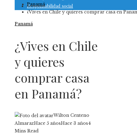
Panamá
Responsabilidad social
¿Vives en Chile y quieres comprar casa en Pana
Panamá
¿Vives en Chile
y quieres
comprar casa
en Panamá?
Wilton Centeno
Almaraz
Hace 5 años
Hace 3 años
4
Mins Read