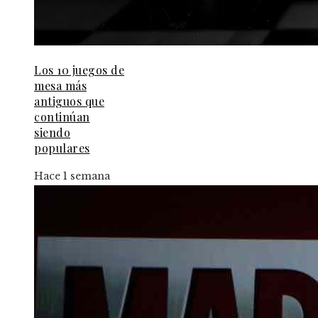
Los 10 juegos de
mesa más
antiguos que
continúan
siendo
populares
Hace 1 semana